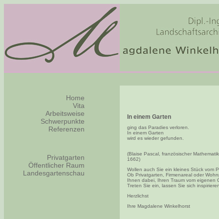
Home
Vita
Arbeitsweise
In einem Garten
Schwerpunkte
ging das Paradies verloren.
Referenzen
In einem Garten
wird es wieder gefunden.
(Blaise Pascal, französischer Mathemati
Privatgarten
1662)
Öffentlicher Raum
Wollen auch Sie ein kleines Stück vom 
Landesgartenschau
Ob Privatgarten, Firmenareal oder Wohn
Ihnen dabei, Ihren Traum vom eigenen G
Treten Sie ein, lassen Sie sich inspiriere
Herzlichst
Ihre Magdalene Winkelhorst